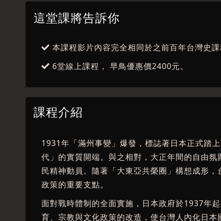
這堂課將告訴你
本課程影片內容完全相同於之前百年台灣史課
6堂線上課程， 早鳥優惠價2400元。
課程介紹
1931年「滿州事變」爆發，標誌著日本正式踏
代」的實質開端。與之相對，大正年間的自由氛
民精神動員。隨著「大東亞共榮圈」構想成形，
政策的重要支點。
面對戰時體制的全面實施，日本政府於1937年
育、宗教與文化政策的改造，使台灣人內化日本