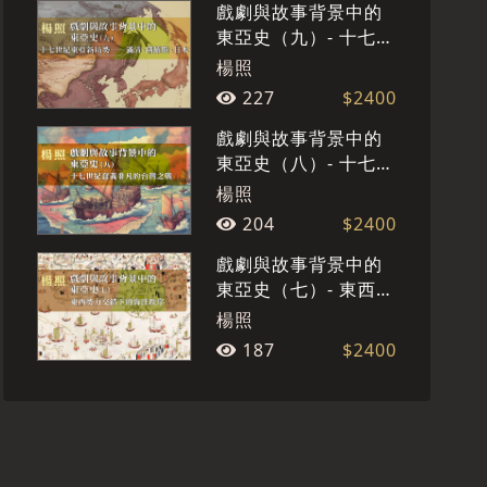
戲劇與故事背景中的
東亞史（九）- 十七世
紀東亞新局勢──滿
楊照
清、俄羅斯、日本
227
$2400
戲劇與故事背景中的
東亞史（八）- 十七世
紀意義非凡的台灣之
楊照
戰
204
$2400
戲劇與故事背景中的
東亞史（七）- 東西勢
力交錯下的海洋秩序
楊照
187
$2400