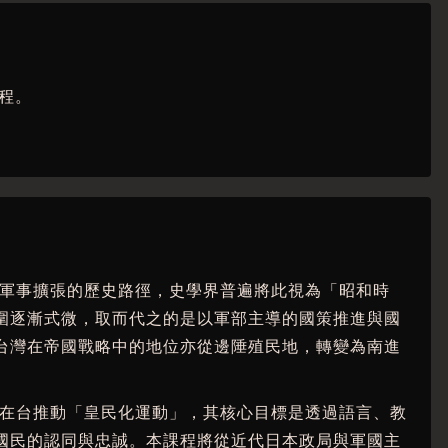
程。
上軍事擴張的歷史路徑，史學界普遍將此視為「昭和時
圍逐漸式微，取而代之的是以軍部主導的國策推進與國
台灣在帝國戰略中的地位亦從邊陲殖民地，轉變為南進
起在台推動「皇民化運動」，其核心目標是透過語言、教
國民的認同與忠誠。本課程將從近代日本政局與軍國主