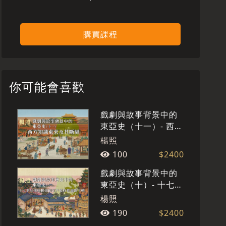
購買課程
你可能會喜歡
戲劇與故事背景中的
東亞史（十一）- 西方
知識東來及其斷絕
楊照
100
$2400
戲劇與故事背景中的
東亞史（十）- 十七世
紀脫胎換骨的江戶幕
楊照
府與滿清王朝
190
$2400