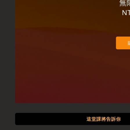
無
N
這堂課將告訴你