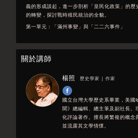
義的形成談起，進一步剖析「皇民化政策」的歷
的轉變，探討戰時殖民統治的全貌。
第一單元：「滿州事變」與「二二六事件」
檢視1930年代初期日本國內政治局勢的變動，
件」對軍部與文官體制的權力重組。
關於講師
第二單元：大東亞共榮圈與南進政策
探討日本帝國在東亞與東南亞的戰略部署，解析
楊照
歷史學家 | 作家
事、經濟與物資輸送等層面的再配置。
第三單元：皇民化的開展
國立台灣大學歷史系畢業，美國
詳細說明皇民化政策自1937年後在台灣的實施
聞》總編輯、總主筆及副社長。
（神社參拜）等，並分析其政策效果與民間反應
化評論著作。擅長將繁複的概念
第四單元：台灣新劇運動
並流露其文學情懷。
說明新劇運動如何在殖民政府的監控與利用下發