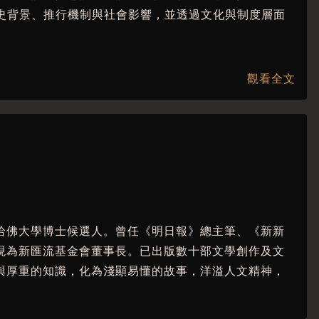
史背景、推行機制與社會影響，並透過文化與制度層面
觀看全文
分析「滿州事變」對內外政策的影響，以及「二二六事
「南進論」的興起與台灣於其中所扮演的角色，包括軍
哈佛大學博士候選人。曾任《明日報》總主筆、《新新
內容，包括改姓名、日語推行、國語家庭運動、宗教統合
現為新匯流基金會董事長。已出版數十部文學創作及文
。
與厚重的知識，化為淺顯易懂的故事，洋溢人文精神，
展，以及戲劇、文藝活動在戰時動員體制中的功能與限