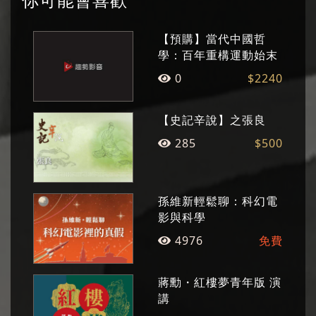
【預購】當代中國哲
學：百年重構運動始末
0
$2240
【史記辛說】之張良
285
$500
孫維新輕鬆聊：科幻電
影與科學
4976
免費
蔣勳・紅樓夢青年版 演
講