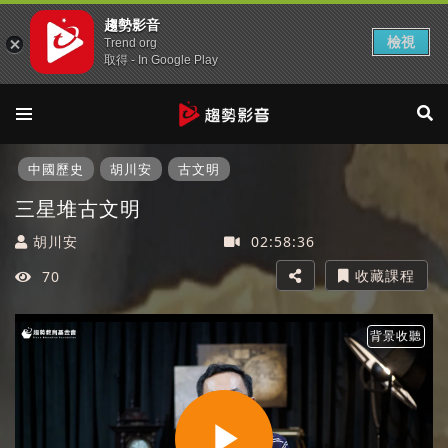
趨勢影音
檢視
Trend org
取得 - In Google Play
中國歷史
胡川安
古文明
三星堆古文明
胡川安
02:58:36
收藏課程
70
背景收聽