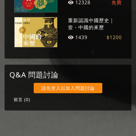
12328
免費
重新認識中國歷史｜
壹・中國的來歷
1439
$1200
Q&A 問題討論
請先登入以加入問題討論
留言 (
0
)