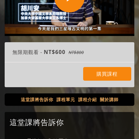
Play
Video
NT$600
無限期觀看 -
NT$800
購買課程
這堂課將告訴你
課程單元
課程介紹
關於講師
這堂課將告訴你