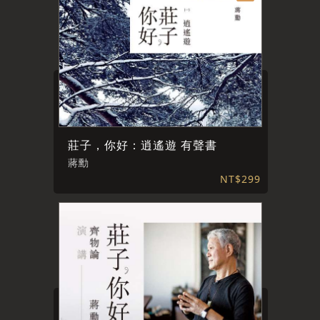
莊子，你好：逍遙遊 有聲書
蔣勳
NT$299