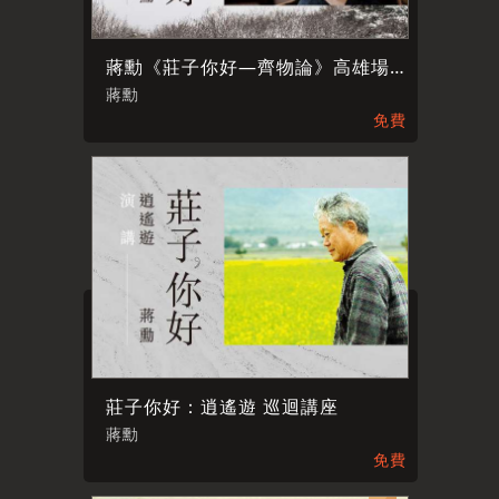
蔣勳《莊子你好—齊物論》高雄場演講
蔣勳
免費
莊子你好：逍遙遊 巡迴講座
蔣勳
免費