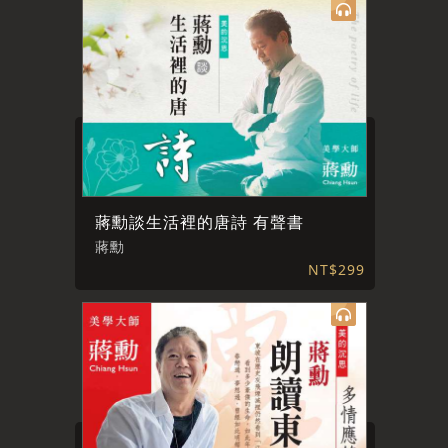
蔣勳談生活裡的唐詩 有聲書
蔣勳
NT$299