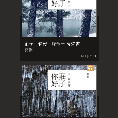
莊子，你好：應帝王 有聲書
蔣勳
NT$299