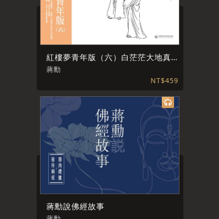
紅樓夢青年版（六）白茫茫大地真乾淨
蔣勳
NT$459
蔣勳說佛經故事
蔣勳