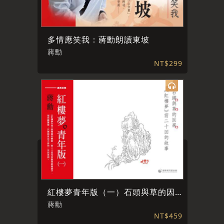
多情應笑我：蔣勳朗讀東坡
蔣勳
NT$299
紅樓夢青年版（一）石頭與草的因果
蔣勳
NT$459