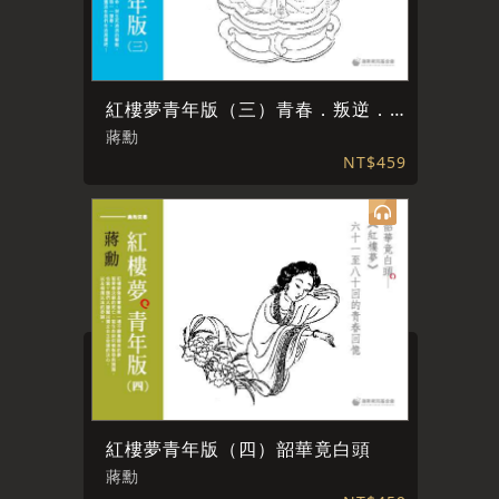
紅樓夢青年版（三）青春．叛逆．流浪
蔣勳
NT$459
紅樓夢青年版（四）韶華竟白頭
蔣勳