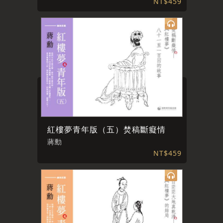
NT$459
紅樓夢青年版（五）焚稿斷癡情
蔣勳
NT$459