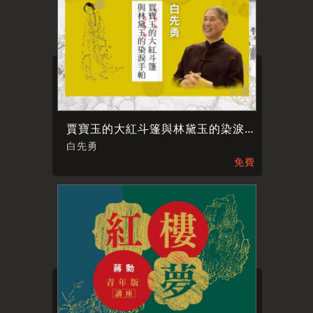
賈寶玉的大紅斗篷與林黛玉的染淚手帕
白先勇
免費