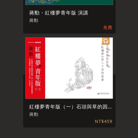
蔣勳・紅樓夢青年版 演講
蔣勳
免費
紅樓夢青年版（一）石頭與草的因果
蔣勳
NT$459