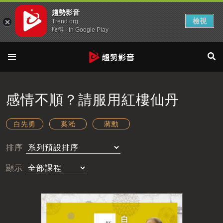
趨勢影音
檢視
Trend org
取得 - In Google Play
感情不順？請服用紅樓仙丹
白先勇
奚淞
蔣勳
排序
顯示