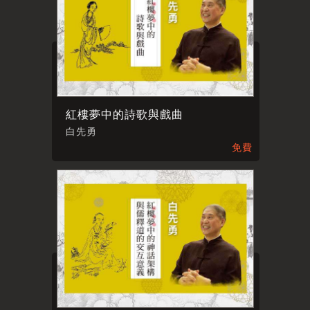
紅樓夢中的詩歌與戲曲
白先勇
免費