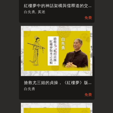
紅樓夢中的神話架構與儒釋道的交互意義
白先勇, 奚淞
免費
搶救尤三姐的貞操，《紅樓夢》版本之比較
白先勇
免費