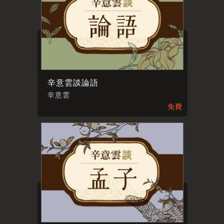
辛意雲談論語
辛意雲
免費