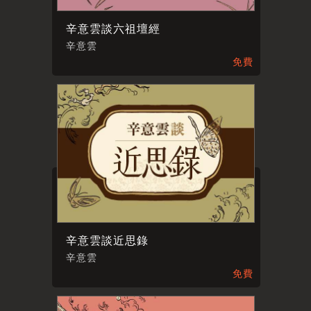
辛意雲談六祖壇經
辛意雲
免費
辛意雲談近思錄
辛意雲
免費