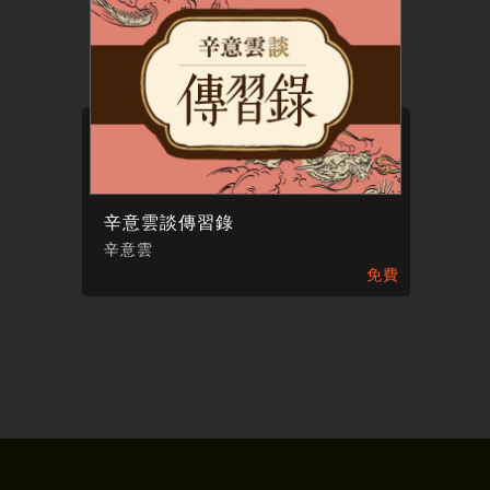
辛意雲談傳習錄
辛意雲
免費