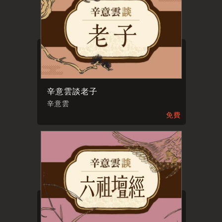
辛意雲談老子
辛意雲
免費