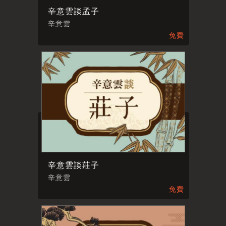
辛意雲談孟子
辛意雲
免費
辛意雲談莊子
辛意雲
免費